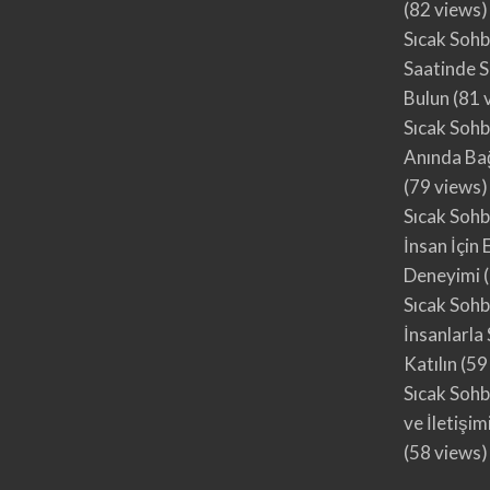
(82 views)
Sıcak Sohb
Saatinde 
Bulun
(81 
Sıcak Sohbe
Anında Bağ
(79 views)
Sıcak Sohb
İnsan İçin 
Deneyimi
(
Sıcak Sohb
İnsanlarla
Katılın
(59
Sıcak Sohb
ve İletişi
(58 views)