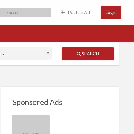
Post an Ad
Login
SEARCH
S
ed
Sponsored Ads
tner