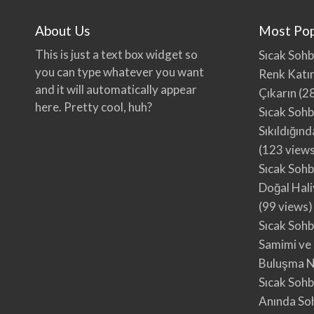
About Us
Most Pop
This is just a text box widget so
Sıcak Sohb
you can type whatever you want
Renk Katın
and it will automatically appear
Çıkarın
(28
here. Pretty cool, huh?
Sıcak Sohb
Sıkıldığın
(123 view
Sıcak Sohb
Doğal Hali
(99 views)
Sıcak Sohb
Samimi ve 
Buluşma N
Sıcak Sohbe
Anında Soh