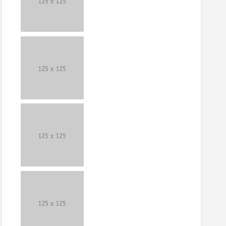
bet
tı