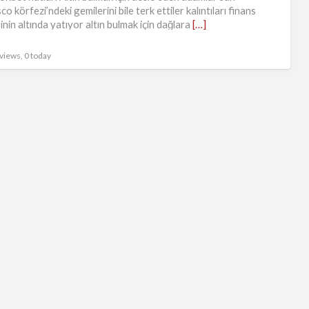
soh
co körfezi’ndeki gemilerini bile terk ettiler kalıntıları finans
nin altında yatıyor altın bulmak için dağlara
[…]
hat
 views, 0 today