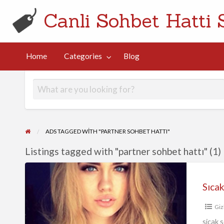
Canli Sohbet Hatti 
Home
Categories
Blog
og
ADS TAGGED WITH "PARTNER SOHBET HATTI"
Listings tagged with "partner sohbet hattı" (1)
Sıcak
Sohbet
Hattı:
Giz
Günün
Stresini
sicak 