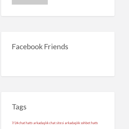
Facebook Friends
Tags
7/24 chat hattı
arkadaşlık chat sitesi
arkadaşlık sohbet hattı