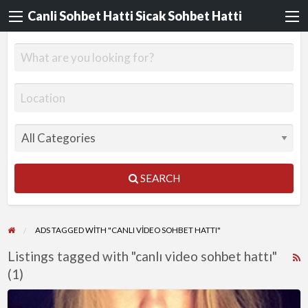
Canli Sohbet Hatti Sicak Sohbet Hatti
SEARCH
ADS TAGGED WITH "CANLI VIDEO SOHBET HATTI"
Listings tagged with "canlı video sohbet hattı"
R
(1)
F
f
Sıcak