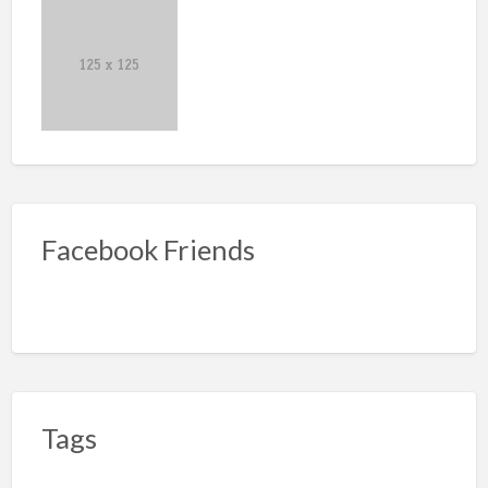
Facebook Friends
Tags