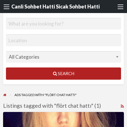
Canli Sohbet Hatti Sicak Sohbet Hatti
SEARCH
ADS TAGGED WITH "FLÖRT CHAT HATTI"
Listings tagged with "flört chat hattı" (1)
R
F
Sıcak
f
Sohbet