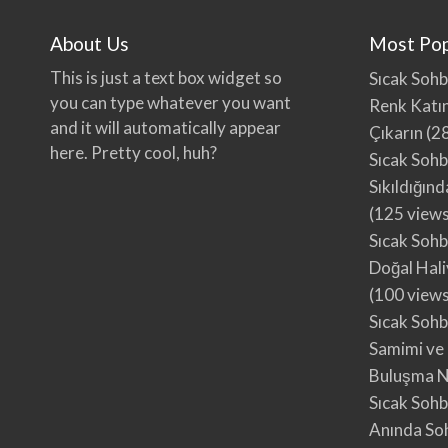
About Us
Most Pop
This is just a text box widget so
Sıcak Sohb
you can type whatever you want
Renk Katın
and it will automatically appear
Çıkarın
(28
here. Pretty cool, huh?
Sıcak Sohb
Sıkıldığın
(125 view
Sıcak Sohb
Doğal Hali
(100 view
Sıcak Sohb
Samimi ve 
Buluşma N
Sıcak Sohbe
Anında Soh