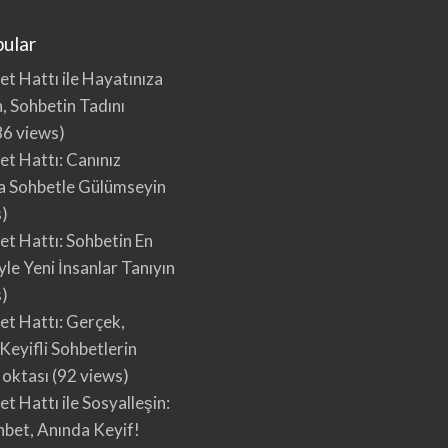
ular
et Hattı ile Hayatınıza
, Sohbetin Tadını
6 views)
et Hattı: Canınız
da Sohbetle Gülümseyin
s)
et Hattı: Sohbetin En
yle Yeni İnsanlar Tanıyın
s)
et Hattı: Gerçek,
Keyifli Sohbetlerin
oktası
(92 views)
t Hattı ile Sosyalleşin:
bet, Anında Keyif!