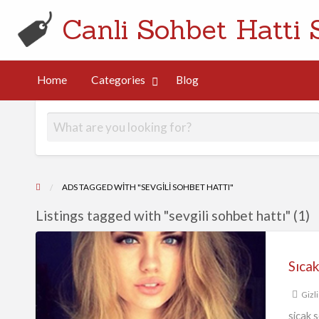
Canli Sohbet Hatti 
Home
Categories
Blog
og
ADS TAGGED WITH "SEVGILI SOHBET HATTI"
Listings tagged with "sevgili sohbet hattı" (1)
Sıcak
Sohbet
Hattı:
Gizli
Günün
Stresini
sicak 