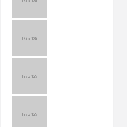
bet
tı