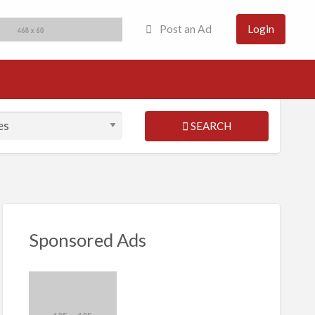
Post an Ad
Login
SEARCH
S
ed
Sponsored Ads
ili