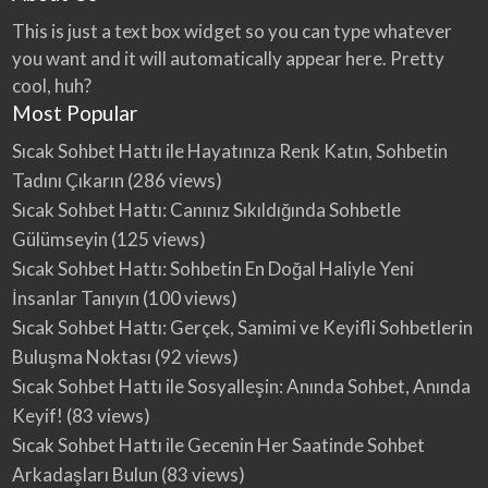
This is just a text box widget so you can type whatever
you want and it will automatically appear here. Pretty
cool, huh?
Most Popular
Sıcak Sohbet Hattı ile Hayatınıza Renk Katın, Sohbetin
Tadını Çıkarın
(286 views)
Sıcak Sohbet Hattı: Canınız Sıkıldığında Sohbetle
Gülümseyin
(125 views)
Sıcak Sohbet Hattı: Sohbetin En Doğal Haliyle Yeni
İnsanlar Tanıyın
(100 views)
Sıcak Sohbet Hattı: Gerçek, Samimi ve Keyifli Sohbetlerin
Buluşma Noktası
(92 views)
Sıcak Sohbet Hattı ile Sosyalleşin: Anında Sohbet, Anında
Keyif!
(83 views)
Sıcak Sohbet Hattı ile Gecenin Her Saatinde Sohbet
Arkadaşları Bulun
(83 views)