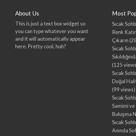
About Us
Most Pop
This is just a text box widget so
Sıcak Sohb
you can type whatever you want
Renk Katın
and it will automatically appear
Çıkarın
(28
here. Pretty cool, huh?
Sıcak Sohb
Sıkıldığın
(125 view
Sıcak Sohb
Doğal Hali
(99 views)
Sıcak Sohb
Samimi ve 
Buluşma N
Sıcak Sohbe
Anında Soh