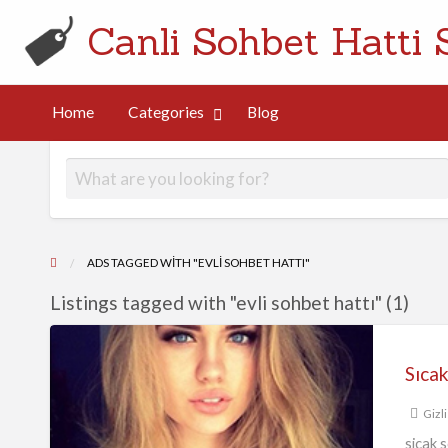
Canli Sohbet Hatti 
Home
Categories
Blog
og
ADS TAGGED WITH "EVLI SOHBET HATTI"
Listings tagged with "evli sohbet hattı" (1)
Sıcak
Sohbet
Hattı:
Gizli
Günün
Stresini
sicak 