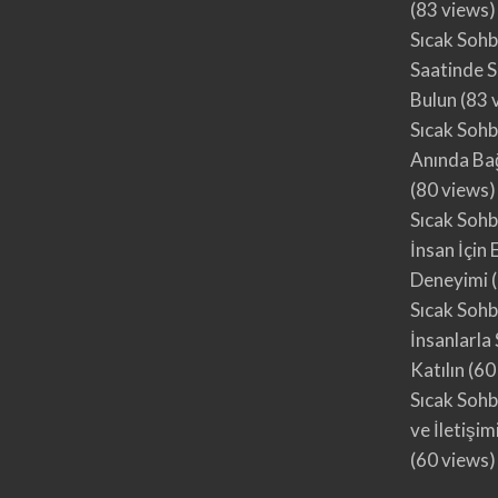
(83 views)
Sıcak Sohb
Saatinde 
Bulun
(83 
Sıcak Sohbe
Anında Bağ
(80 views)
Sıcak Sohb
İnsan İçin 
Deneyimi
(
Sıcak Sohb
İnsanlarla
Katılın
(60
Sıcak Sohb
ve İletişi
(60 views)