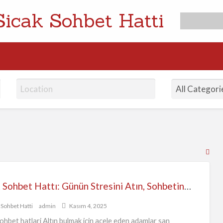
Sicak Sohbet Hatti
RS
Fe
for
Sıcak Sohbet Hattı: Günün Stresini Atın, Sohbetin Keyfini Çıkarın
ad
tag
 Sohbet Hatti
admin
Kasım 4, 2025
evli
sohbet hatlari Altın bulmak için acele eden adamlar san