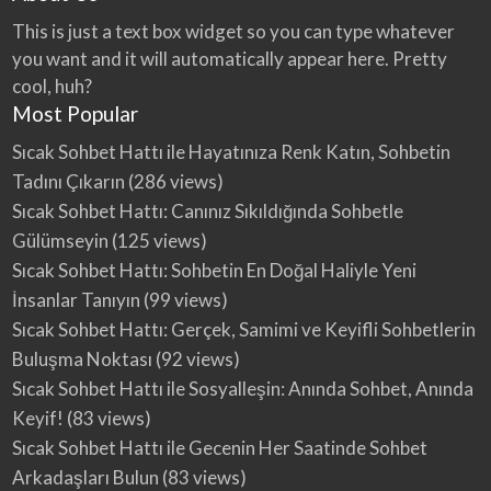
This is just a text box widget so you can type whatever
you want and it will automatically appear here. Pretty
cool, huh?
Most Popular
Sıcak Sohbet Hattı ile Hayatınıza Renk Katın, Sohbetin
Tadını Çıkarın
(286 views)
Sıcak Sohbet Hattı: Canınız Sıkıldığında Sohbetle
Gülümseyin
(125 views)
Sıcak Sohbet Hattı: Sohbetin En Doğal Haliyle Yeni
İnsanlar Tanıyın
(99 views)
Sıcak Sohbet Hattı: Gerçek, Samimi ve Keyifli Sohbetlerin
Buluşma Noktası
(92 views)
Sıcak Sohbet Hattı ile Sosyalleşin: Anında Sohbet, Anında
Keyif!
(83 views)
Sıcak Sohbet Hattı ile Gecenin Her Saatinde Sohbet
Arkadaşları Bulun
(83 views)