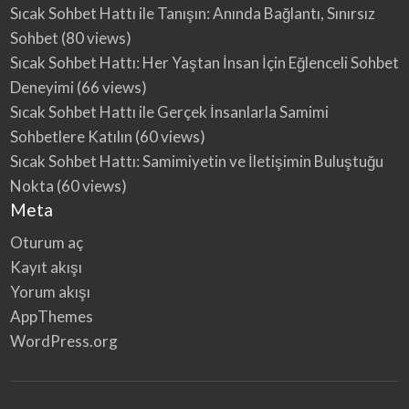
Sıcak Sohbet Hattı ile Tanışın: Anında Bağlantı, Sınırsız
Sohbet
(80 views)
Sıcak Sohbet Hattı: Her Yaştan İnsan İçin Eğlenceli Sohbet
Deneyimi
(66 views)
Sıcak Sohbet Hattı ile Gerçek İnsanlarla Samimi
Sohbetlere Katılın
(60 views)
Sıcak Sohbet Hattı: Samimiyetin ve İletişimin Buluştuğu
Nokta
(60 views)
Meta
Oturum aç
Kayıt akışı
Yorum akışı
AppThemes
WordPress.org