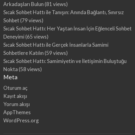
Arkadaşları Bulun
(81 views)
Sıcak Sohbet Hattı ile Tanışın: Anında Bağlantı, Sınırsız
Sohbet
(79 views)
Sıcak Sohbet Hattı: Her Yaştan İnsan İçin Eğlenceli Sohbet
Deneyimi
(65 views)
Sıcak Sohbet Hattı ile Gerçek İnsanlarla Samimi
Sohbetlere Katılın
(59 views)
Sıcak Sohbet Hattı: Samimiyetin ve İletişimin Buluştuğu
Nokta
(58 views)
Meta
Oturum aç
Kayıt akışı
Yorum akışı
AppThemes
WordPress.org