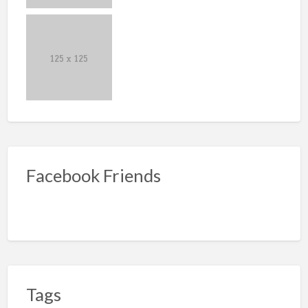
Facebook Friends
Tags