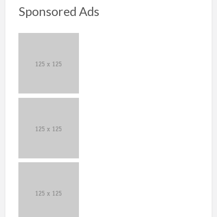
Sponsored Ads