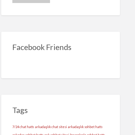
Facebook Friends
Tags
7/24 chat hattı
arkadaşlık chat sitesi
arkadaşlık sohbet hattı
arkadaş sohbet hattı
aşk sohbet sitesi
bayanlarla sohbet hattı