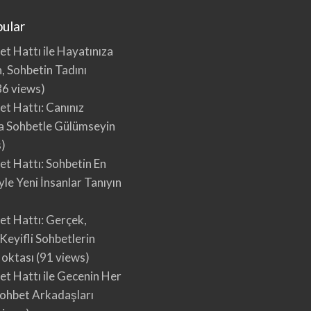
ular
et Hattı ile Hayatınıza
, Sohbetin Tadını
6 views)
et Hattı: Canınız
da Sohbetle Gülümseyin
s)
et Hattı: Sohbetin En
yle Yeni İnsanlar Tanıyın
et Hattı: Gerçek,
Keyifli Sohbetlerin
oktası
(91 views)
et Hattı ile Gecenin Her
Sohbet Arkadaşları