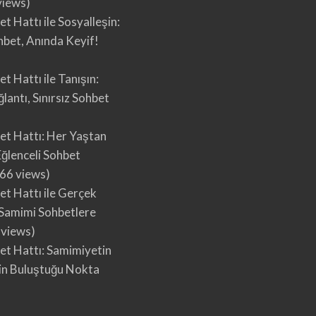
views)
t Hattı ile Sosyalleşin:
bet, Anında Keyif!
t Hattı ile Tanışın:
lantı, Sınırsız Sohbet
et Hattı: Her Yaştan
Eğlenceli Sohbet
66 views)
et Hattı ile Gerçek
 Samimi Sohbetlere
 views)
et Hattı: Samimiyetin
min Buluştuğu Nokta