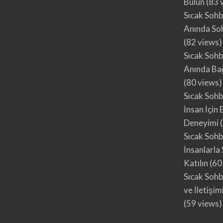
Bulun
(83 
Sıcak Sohbe
Anında Soh
(82 views)
Sıcak Sohbe
Anında Bağ
(80 views)
Sıcak Sohb
İnsan İçin 
Deneyimi
(
Sıcak Sohb
İnsanlarla
Katılın
(60
Sıcak Sohb
ve İletişi
(59 views)