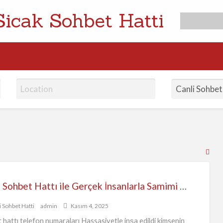
Sicak Sohbet Hatti
RS
Fe
for
Sıcak Sohbet Hattı ile Gerçek İnsanlarla Samimi Sohbetlere Katılın
ad
tag
i Sohbet Hatti
admin
Kasım 4, 2025
Can
 hattı telefon numaraları Hassasiyetle inşa edildi kimsenin