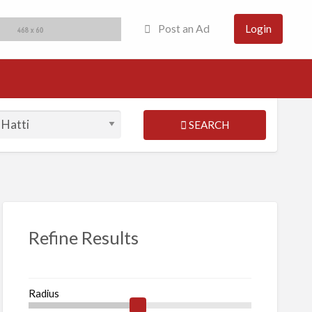
Post an Ad
Login
SEARCH
S
ed
Refine Results
Radius
li